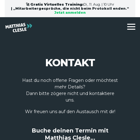
Skip
🚀 Gratis Virtuelles Training:
Di., 11. Aug. | 10 Uhr
to
| „Mitarbeitergespräche, die nicht beim Protokoll enden.“
Jetzt anmelden
the
main
content.
To
Me
KONTAKT
Hast du noch offene Fragen oder möchtest
mehr Details?
Dann bitte zögere nicht und kontaktiere
uns.
Wir freuen uns auf den Austausch mit dir!
Buche deinen Termin mit
Matthias Clesle…