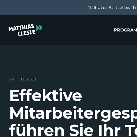
Skip
to
🚀 Gratis Virtuelles T
the
main
content.
PROGRA
2 MIN. LESEZEIT
Effektive
Mitarbeiterges
führen Sie Ihr