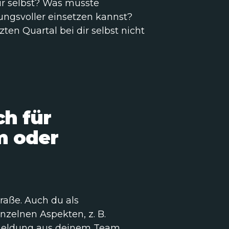
ir selbst? Was müsste
ungsvoller einsetzen kannst?
ten Quartal bei dir selbst nicht
h für
m oder
raße. Auch du als
inzelnen Aspekten, z. B.
meldung aus deinem Team