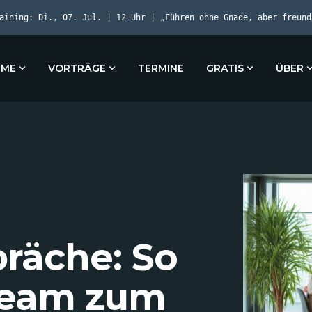
raining: Di., 07. Jul. | 12 Uhr | „Führen ohne Gnade, aber freun
MME
VORTRÄGE
TERMINE
GRATIS
ÜBER
präche: So
 Team zum