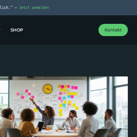
dlich.“ –
Jetzt anmelden
SHOP