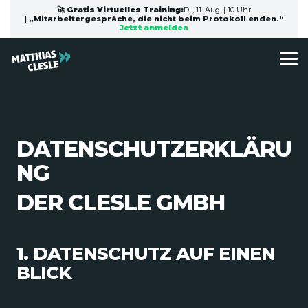
Skip
🚀 Gratis Virtuelles Training:
Di., 11. Aug. | 10 Uhr
to
| „Mitarbeitergespräche, die nicht beim Protokoll enden.“
Jetzt anmelden
the
main
content.
To
Me
DATENSCHUTZERKLÄRU
NG
DER CLESLE GMBH
1. DATENSCHUTZ AUF EINEN
BLICK